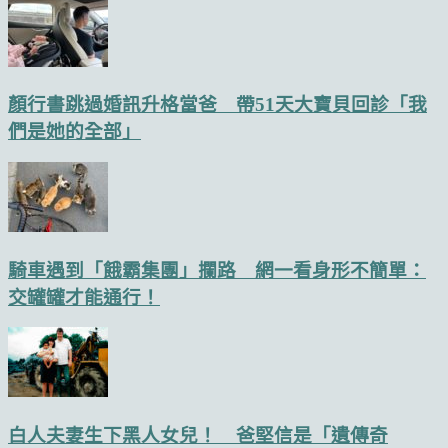
顏行書跳過婚訊升格當爸 帶51天大寶貝回診「我
們是她的全部」
騎車遇到「餓霸集團」攔路 網一看身形不簡單：
交罐罐才能通行！
白人夫妻生下黑人女兒！ 爸堅信是「遺傳奇