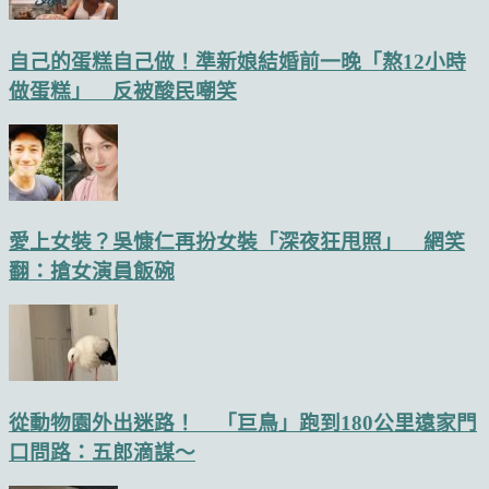
自己的蛋糕自己做！準新娘結婚前一晚「熬12小時
做蛋糕」 反被酸民嘲笑
愛上女裝？吳慷仁再扮女裝「深夜狂甩照」 網笑
翻：搶女演員飯碗
從動物園外出迷路！ 「巨鳥」跑到180公里遠家門
口問路：五郎滴謀～