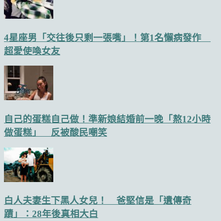
4星座男「交往後只剩一張嘴」！第1名懶病發作
超愛使喚女友
自己的蛋糕自己做！準新娘結婚前一晚「熬12小時
做蛋糕」 反被酸民嘲笑
白人夫妻生下黑人女兒！ 爸堅信是「遺傳奇
蹟」：28年後真相大白