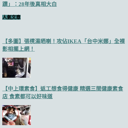
蹟」：28年後真相大白
人氣文章
【多圖】張櫈濕晒喇！攻佔IKEA「台中米娜」全裸
影相擺上網！
【中上環素食】返工想食得健康 精選三間健康素食
店 食素都可以好味道