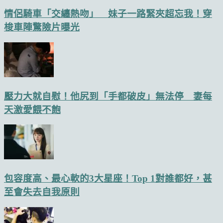
情侶騎車「交纏熱吻」 妹子一路緊夾超忘我！穿
梭車陣驚險片曝光
壓力大就自慰！他尻到「手都破皮」無法停 妻每
天激愛餵不飽
包容度高、最心軟的3大星座！Top 1對誰都好，甚
至會失去自我原則